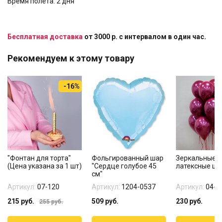
Время полета: 2 дня
Бесплатная доставка
от 3000 р. с интервалом в один час.
Рекомендуем к этому товару
-16%
"Фонтан для торта"
Фольгированный шар
Зеркальные
(Цена указана за 1 шт)
"Сердце голубое 45
латексные ш
см"
Артикул:
07-120
Артикул:
1204-0537
Артикул:
04-3
215
руб.
509
руб.
230
руб.
255
руб.