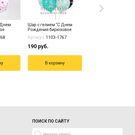
 Днем
Шар с гелием "С Днем
Шары с надписью "С 
ое
Рождения бирюзовое
Рождения" ассорти
настроение...
768
Артикул:
1103-1767
Артикул:
1103-0272
190
руб.
190
руб.
ПОИСК ПО САЙТУ