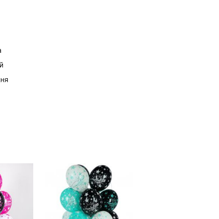
а
й
дня