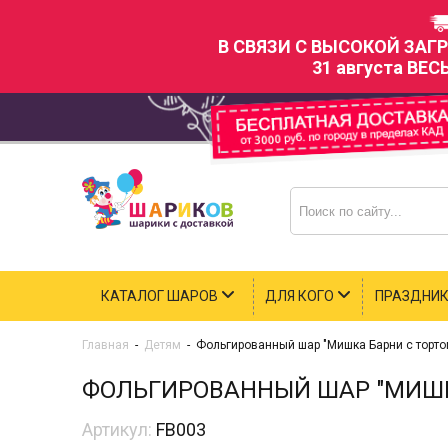
В СВЯЗИ С ВЫСОКОЙ ЗАГ
31 августа ВЕС
КАТАЛОГ ШАРОВ
ДЛЯ КОГО
ПРАЗДНИ
Главная
-
Детям
-
Фольгированный шар "Мишка Барни с торто
ФОЛЬГИРОВАННЫЙ ШАР "МИШК
Артикул:
FB003