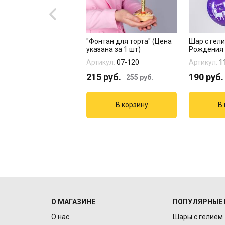
гированная звезда "
"Фонтан для торта" (Цена
Шар с гел
вый Сатин"
указана за 1 шт)
Рождения 
кул:
301500SC
Артикул:
07-120
Артикул:
1
руб.
215
руб.
190
руб.
255
руб.
О МАГАЗИНЕ
ПОПУЛЯРНЫЕ 
О нас
Шары с гелием