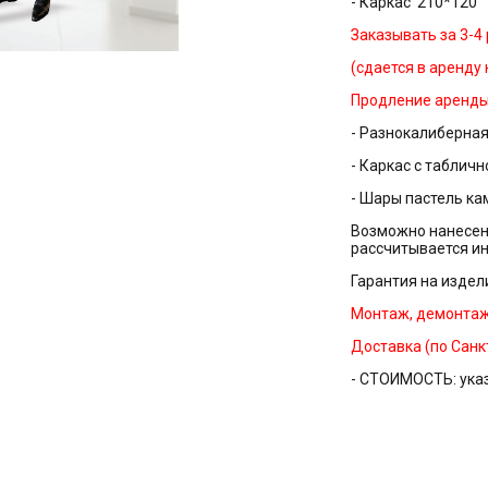
- Каркас 210*120
Заказывать за 3-4
(сдается в аренду
Продление аренды
- Разнокалиберная
- Каркас с табличн
- Шары пастель ка
Возможно нанесени
рассчитывается и
Гарантия на издели
Монтаж, демонтаж
Доставка (по Санкт
- СТОИМОСТЬ:
ука