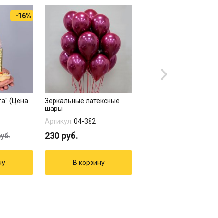
-16%
та" (Цена
Зеркальные латексные
Фольгированные циф
шары
"23 февраля. Камуфля
цифр...
Артикул:
04-382
Артикул:
2302М
230
руб.
3762
руб.
уб.