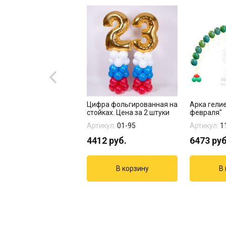
 "Яркое пламя" 15 шт
Цифра фольгированная на
Арка гелие
стойках. Цена за 2 штуки
февраля"
кул:
14-196
Артикул:
01-95
Артикул:
1
3
руб.
4412
руб.
6473
руб