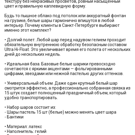
текстуру без некрасивых просветов, ровный насыщенный
цвет и правильную каплевидную форму.
Будь то пышное облако под потолок или аккуратный фонтан
на грузике, белые шары гармонично впишутся в любой
интерьер. Почему клиенты в Санкт-Петербурге выбирают
именно этот комплект?
• Долгий полет. Любой шар перед надувом гелием проходит
обязательную внутреннюю обработку безопасным составом
Ultra Hi-Float. Это увеличивает время его полета от нескольких
дней до нескольких недель.
• Идеальная база. Базовые белые шарики превосходно
сочетаются с яркими акцентами — фольгированными
цифрами, звездами или нежной пастелью других оттенков.
• Универсальный объем. Даже один крупный белый шар
смотрится эффектно, а профессионально собранная связка из
15 штук создает полноценный праздничный объем, который
удобно транспортировать.
• Набор шаров состоит из:
- Шары пастель 15 шт (белые) можно менять цвет шара
- Бантики
• Материал: латекс
• Наполнитель: гелий