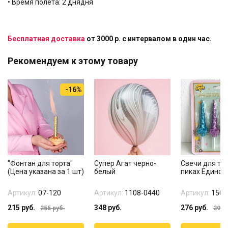
• Время полета: 2 днядня
Бесплатная доставка
от 3000 р. с интервалом в один час.
Рекомендуем к этому товару
-16%
"Фонтан для торта"
Супер Агат черно-
Свечи для тор
(Цена указана за 1 шт)
белый
пиках Единоро
Артикул:
07-120
Артикул:
1108-0440
Артикул:
1502
215
руб.
348
руб.
276
руб.
255
руб.
299
р