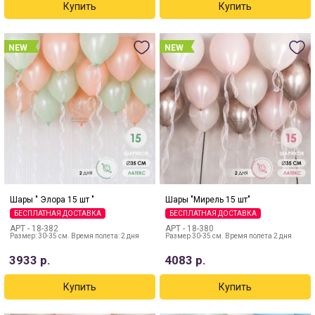
NEW
NEW
Шары " Элора 15 шт "
Шары "Мирель 15 шт"
БЕСПЛАТНАЯ ДОСТАВКА
БЕСПЛАТНАЯ ДОСТАВКА
АРТ -
18-382
АРТ -
18-380
Размер: 30-35 см. Время полета: 2 дня
Размер 30-35 см. Время полета 2 дня
3933
р.
4083
р.