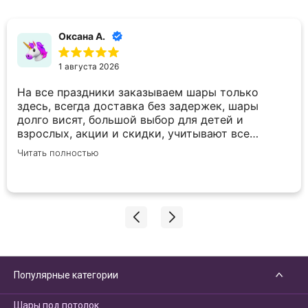
Оксана А.
1 августа 2026
На все праздники заказываем шары только
здесь, всегда доставка без задержек, шары
долго висят, большой выбор для детей и
взрослых, акции и скидки, учитывают все
пожелания по внесению корректировок в заказ.
Читать полностью
Спасибо вам большое!
Популярные категории
Шары под потолок