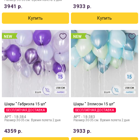
3941
р.
3933
р.
NEW
NEW
Шары " Габриэла 15 шт"
Шары " Эллисон 15 шт"
БЕСПЛАТНАЯ ДОСТАВКА
БЕСПЛАТНАЯ ДОСТАВКА
АРТ -
18-384
АРТ -
18-383
Размер 30-35 см. Время полета 2 дня
Размер 30-35 см. Время полета 2 дня
4359
р.
3933
р.