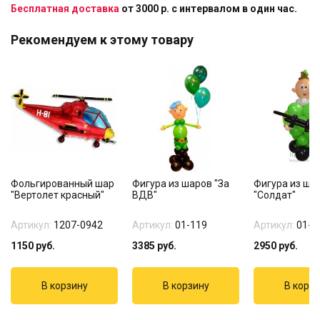
Бесплатная доставка
от 3000 р. с интервалом в один час.
Рекомендуем к этому товару
Фольгированный шар
Фигура из шаров "За
Фигура из ша
"Вертолет красный"
ВДВ"
"Солдат"
Артикул:
1207-0942
Артикул:
01-119
Артикул:
01-1
1150
руб.
3385
руб.
2950
руб.