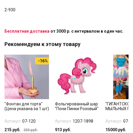
2-930
Бесплатная доставка
от 3000 р. с интервалом в один час.
Рекомендуем к этому товару
-16%
"Фонтан для торта"
Фольгированный шар
"ГИГАНТСКОЕ
(Цена указана за 1 шт)
"Пони Пинки Розовый"
МЫЛЬНЫХ ПУ
Артикул:
07-120
Артикул:
1207-1898
Артикул:
07-5
215
руб.
913
руб.
15000
руб.
255
руб.