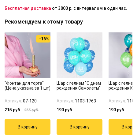
Бесплатная доставка
от 3000 р. с интервалом в один час.
Рекомендуем к этому товару
-16%
"Фонтан для торта"
Шар с гелием "С днем
Шар с гелием
(Цена указана за 1 шт)
рождения Самолеты"
рождения Ко
Артикул:
07-120
Артикул:
1103-1763
Артикул:
1103
215
руб.
190
руб.
190
руб.
255
руб.