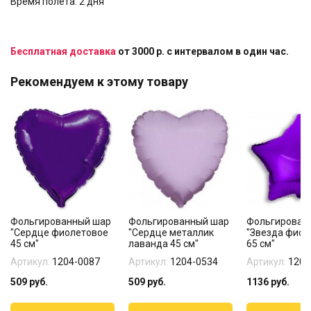
Время полета: 2 дня
Бесплатная доставка
от 3000 р. с интервалом в один час.
Рекомендуем к этому товару
Фольгированный шар
Фольгированный шар
Фольгирован
"Сердце фиолетовое
"Сердце металлик
"Звезда фиол
45 см"
лаванда 45 см"
65 см"
Артикул:
1204-0087
Артикул:
1204-0534
Артикул:
1204
509
руб.
509
руб.
1136
руб.