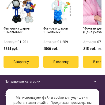
Фигура из шаров
Фигура и шаров
"Фонтан для т
"Школьники"
"Школьник"
(Цена указана
Артикул:
01-201
Артикул:
01-259
Артикул:
07-1
8644
руб.
4500
руб.
215
руб.
255
р
Популярные категории
Сервисы и помощь
Мы используем файлы cookie для улучшения
работы нашего сайта. Продолжая просмотр, вы