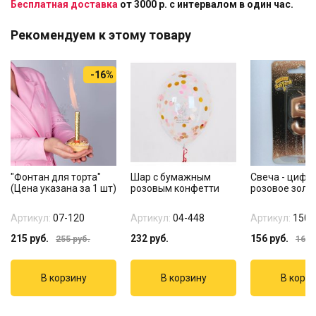
Бесплатная доставка
от 3000 р. с интервалом в один час.
Рекомендуем к этому товару
-16%
"Фонтан для торта"
Шар с бумажным
Свеча - цифра
(Цена указана за 1 шт)
розовым конфетти
розовое золо
Артикул:
07-120
Артикул:
04-448
Артикул:
1502
215
руб.
232
руб.
156
руб.
255
руб.
165
р