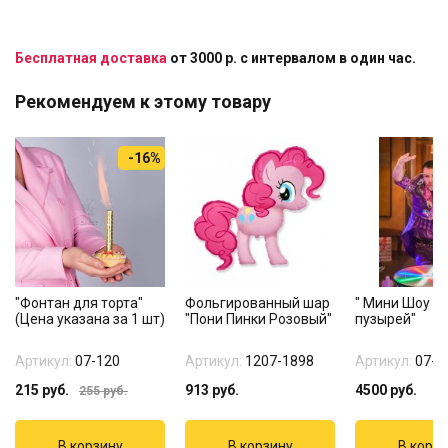
Бесплатная доставка
от 3000 р. с интервалом в один час.
Рекомендуем к этому товару
-16%
"Фонтан для торта"
Фольгированный шар
" Мини Шоу м
(Цена указана за 1 шт)
"Пони Пинки Розовый"
пузырей"
Артикул:
07-120
Артикул:
1207-1898
Артикул:
07-5
215
руб.
913
руб.
4500
руб.
255
руб.