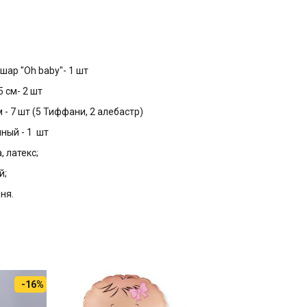
шар "Oh baby"- 1 шт
5 см- 2 шт
м - 7 шт (5 Тиффани, 2 алебастр)
нный - 1 шт
, латекс;
й;
дня.
-16%