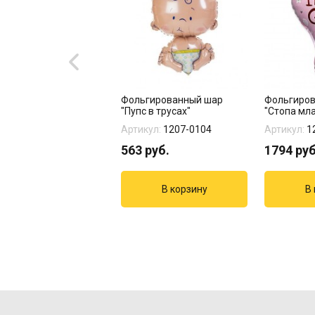
 "Белиссимо" 20 шт
Фольгированный шар
Фольгиро
"Пупс в трусах"
"Стопа мл
девочки"
кул:
17-979
Артикул:
1207-0104
Артикул:
1
8
руб.
563
руб.
1794
руб