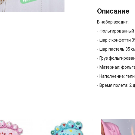
Описание
В набор входит:
- Фольгированный 
- шар с конфетти 3
- шар пастель 35 с
- Груз фольгирова
• Материал: фольга
• Наполнение: гели
• Время полета: 2 