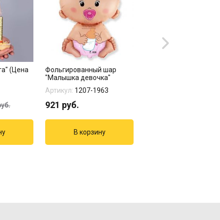
та" (Цена
Фольгированный шар
Фольгированный шар
"Малышка девочка"
"Розовая коляска"
Артикул:
1207-1963
Артикул:
1207-2139
921
руб.
1105
руб.
уб.