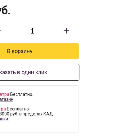
б.
казать в один клик
втра
Бесплатно.
агазин
тра
Бесплатно
 3000 руб. в пределах КАД
авки