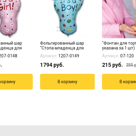
ванный шар
Фольгированный шар
"Фонтан для тор
аденца для
"Стопа младенца для
указана за 1 шт)
мальчика"
207-0148
Артикул:
1207-0149
Артикул:
07-120
.
1794
руб.
215
руб.
255
р