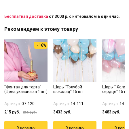
Бесплатная доставка
от 3000 р. с интервалом в один час.
Рекомендуем к этому товару
-16%
"Фонтан для торта"
Шары "Голубой
Шары " Холод
(Цена указана за 1 шт)
шоколад" 15 шт
сердце" 15 ш
Артикул:
07-120
Артикул:
14-111
Артикул:
14-2
215
руб.
3433
руб.
3483
руб.
255
руб.