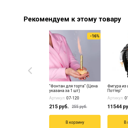
Рекомендуем к этому товару
-16%
 "Белиссимо" 20 шт
"Фонтан для торта" (Цена
Фигура из 
указана за 1 шт)
Поттер"
кул:
17-979
Артикул:
07-120
Артикул:
0
8
руб.
215
руб.
11544
ру
255
руб.