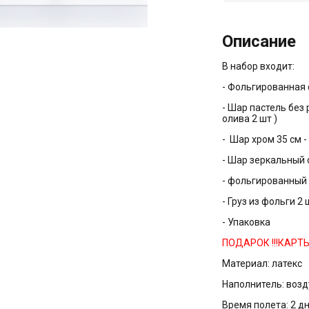
Описание
В набор входит:
- Фольгированная 
- Шар пастель без 
олива 2 шт )
- Шар хром 35 см -
- Шар зеркальный с
- фольгированный ш
- Груз из фольги 2 
- Упаковка
ПОДАРОК !!!КАРТ
Материал:
латекс
Наполнитель:
возду
Время полета:
2 д