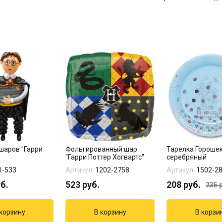
шаров "Гарри
Фольгированный шар
Тарелка Гороше
"Гарри Поттер Хогвартс"
серебряный
1-533
Артикул:
1202-2758
Артикул:
1502-2
б.
523
руб.
208
руб.
235
р