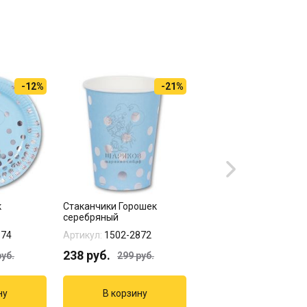
-12%
-21%
к
Стаканчики Горошек
"КРИО ШОУ"
серебряный
874
Артикул:
1502-2872
Артикул:
07-593
238
руб.
8000
руб.
уб.
299
руб.