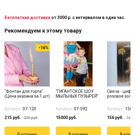
Бесплатная доставка
от 3000 р. с интервалом в один час.
Рекомендуем к этому товару
-16%
"Фонтан для торта"
"ГИГАНТСКОЕ ШОУ
Свеча - цифра
(Цена указана за 1 шт)
МЫЛЬНЫХ ПУЗЫРЕЙ"
розовое золо
Артикул:
07-120
Артикул:
07-592
Артикул:
1502
215
руб.
15000
руб.
156
руб.
255
руб.
165
р