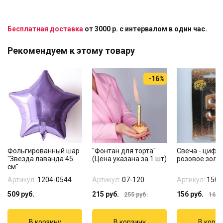
Бесплатная доставка
от 3000 р. с интервалом в один час.
Рекомендуем к этому товару
-16%
Фольгированный шар
"Фонтан для торта"
Свеча - цифра
"Звезда лаванда 45
(Цена указана за 1 шт)
розовое золо
см"
Артикул:
1204-0544
Артикул:
07-120
Артикул:
1502
509
руб.
215
руб.
156
руб.
255
руб.
165
р