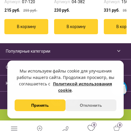
Артикул:
07-120
Артикул:
04-382
Артикул:
1502
215
руб.
230
руб.
331
руб.
255
руб.
352
р
Популярные категории
Сервисы и помощь
Мы используем файлы cookie для улучшения
работы нашего сайта. Продолжая просмотр, вы
Компания
соглашаетесь с
Политикой использования
cookie
.
Принять
Отклонить
Перейти на полную версию сайта
0
0