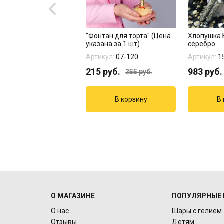
гированная фигура
"Фонтан для торта" (Цена
Хлопушка
ная бабочка,
указана за 1 шт)
серебро
вый"
кул:
27254
Артикул:
07-120
Артикул:
1
2
руб.
215
руб.
983
руб.
255
руб.
О МАГАЗИНЕ
ПОПУЛЯРНЫЕ 
О нас
Шары с гелием
Отзывы
Детям