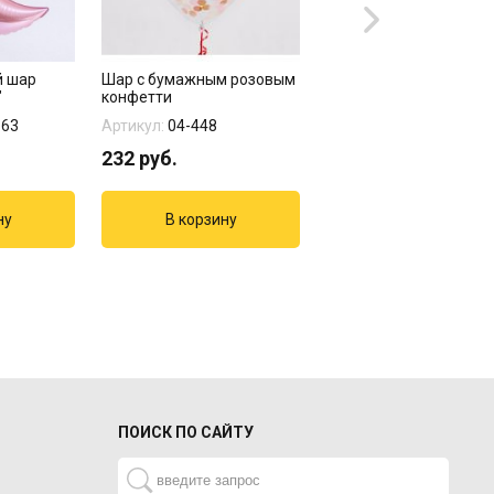
й шар
Шар с бумажным розовым
Свеча - цифра "5" роз
"
конфетти
золото
163
Артикул:
04-448
Артикул:
1502-3005
232
руб.
156
руб.
165
руб.
ПОИСК ПО САЙТУ