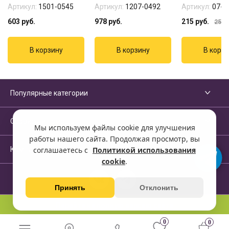
Артикул:
1501-0545
Артикул:
1207-0492
Артикул:
07-1
603
руб.
978
руб.
215
руб.
255
р
Популярные категории
Сервисы и помощь
Мы используем файлы cookie для улучшения
работы нашего сайта. Продолжая просмотр, вы
Компания
соглашаетесь с
Политикой использования
cookie
.
Принять
Отклонить
Перейти на полную версию сайта
0
0