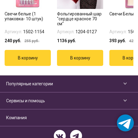
Свечи белые (1
Фольгированный шар
Свечи Белые 
упаковка- 10 штук)
"сердце красное 70
см"
Артикул:
1502-1154
Артикул:
1204-0127
Артикул:
1502
240
руб.
1136
руб.
393
руб.
255
руб.
425
р
Популярные категории
Сервисы и помощь
Компания