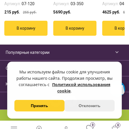
Артикул:
07-120
Артикул:
03-350
Артикул:
04-4
215
руб.
5690
руб.
4625
руб.
255
руб.
562
Популярные категории
Сервисы и помощь
Мы используем файлы cookie для улучшения
работы нашего сайта. Продолжая просмотр, вы
Компания
соглашаетесь с
Политикой использования
cookie
.
Принять
Отклонить
Перейти на полную версию сайта
0
0