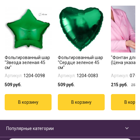
Фольгированный шар
Фольгированный шар
"Фонтан для т
"Звезда зеленая 45
"Сердце зеленое 45
(Цена указана
см"
см"
Артикул:
1204-0098
Артикул:
1204-0083
Артикул:
07-1
509
руб.
509
руб.
215
руб.
255
р
Популярные категории