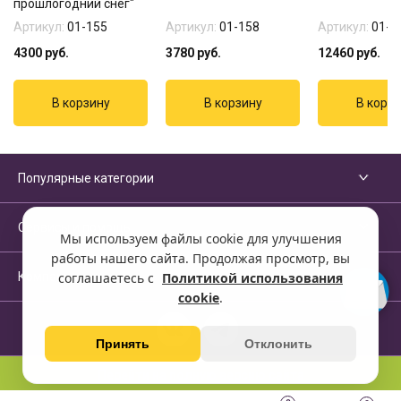
прошлогодний снег"
Артикул:
01-155
Артикул:
01-158
Артикул:
01-1
4300
руб.
3780
руб.
12460
руб.
Популярные категории
Сервисы и помощь
Мы используем файлы cookie для улучшения
работы нашего сайта. Продолжая просмотр, вы
Компания
соглашаетесь с
Политикой использования
cookie
.
Принять
Отклонить
Перейти на полную версию сайта