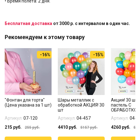
• Время полета: 2 дня.
Бесплатная доставка
от 3000 р. с интервалом в один час.
Рекомендуем к этому товару
-16%
-15%
"Фонтан для торта"
Шары металлик с
Акция! 30 ша
(Цена указана за 1 шт)
обработкой АКЦИЯ! 30
пастель С
шт
ОБРАБОТКОЙ
Артикул:
07-120
Артикул:
04-457
Артикул:
04-4
215
руб.
4410
руб.
4260
руб.
255
руб.
5157
руб.
500