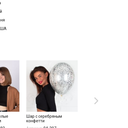
а
й
дня
 США
елые
Шар с серебряным
"ГИГАНТСКОЕ ШОУ
и
конфетти
МЫЛЬНЫХ ПУЗЫРЕЙ"