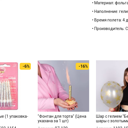
• Материал: фольг
• Наполнение: гели
• Время полета: 4 
• Производитель:
-6%
-16%
е (1 упаковка-
"Фонтан для торта" (Цена
Шар с гелием "Б
указана за 1 шт)
шары с золотым
звездами"