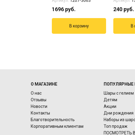
кул:
615106
Артикул:
1207-3063
Артикул:
1
руб.
1696
руб.
240
руб.
О МАГАЗИНЕ
ПОПУЛЯРНЫЕ 
О нас
Шары с гелием
Отзывы
Детям
Новости
Акции
Контакты
Дни рождения
Благотворительность
Наборы из шар
Корпоративным клиентам
Топ продаж
ПОСМОТРЕТЬ В