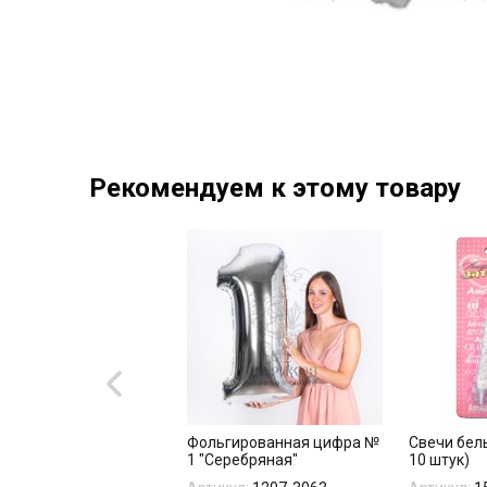
Рекомендуем к этому товару
янда Happy Birthday,
Фольгированная цифра №
Свечи белы
бро, Металлик
1 "Серебряная"
10 штук)