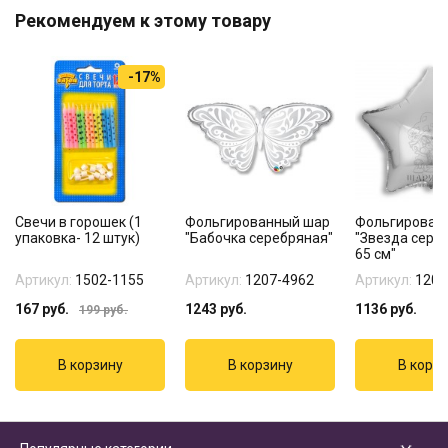
Рекомендуем к этому товару
-17%
Свечи в горошек (1
Фольгированный шар
Фольгирован
упаковка- 12 штук)
"Бабочка серебряная"
"Звезда сере
65 см"
Артикул:
1502-1155
Артикул:
1207-4962
Артикул:
1204
167
руб.
1243
руб.
1136
руб.
199
руб.