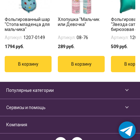
Фольгированный шар
Хлопушка "Мальчик
Фольгирован
"Стопа младенца для
или Девочка"
"Звезда сати
мальчика"
бирюзовая 45
Артикул:
1207-0149
Артикул:
08-76
Артикул:
1204
1794
руб.
289
руб.
509
руб.
Популярные категории
Сервисы и помощь
Компания