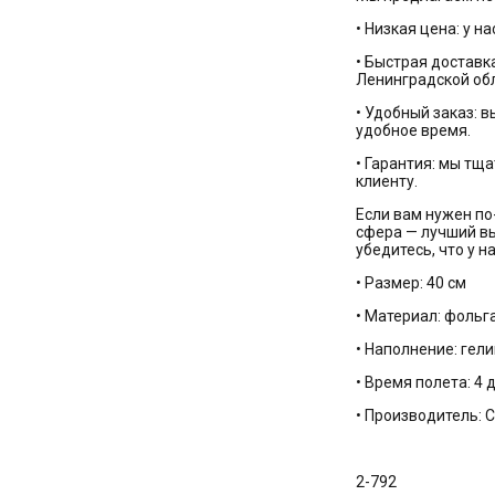
• Низкая цена: у н
• Быстрая доставк
Ленинградской обл
• Удобный заказ: 
удобное время.
• Гарантия: мы тщ
клиенту.
Если вам нужен п
сфера — лучший вы
убедитесь, что у 
• Размер: 40 см
• Материал: фольг
• Наполнение: гели
• Время полета: 4 
• Производитель:
2-792