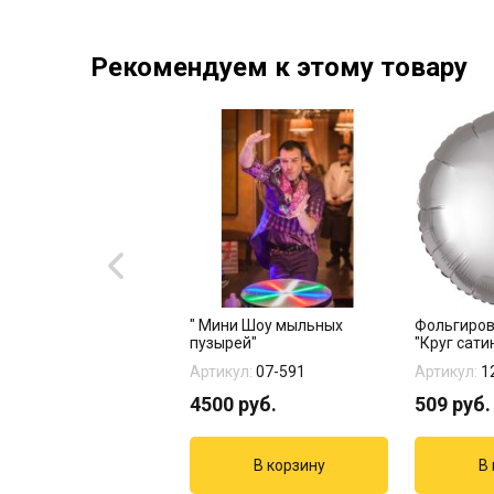
Рекомендуем к этому товару
зона "Альпийская
" Мини Шоу мыльных
Фольгиро
а"
пузырей"
"Круг сати
кул:
11-339
Артикул:
07-591
Артикул:
1
96
руб.
4500
руб.
509
руб.