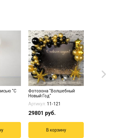
писью "С
Фотозона "Волшебный
Пакет оформления
Новый Год"
"Новогодний"
Артикул:
11-121
Артикул:
11-132
29801
руб.
14507
руб.