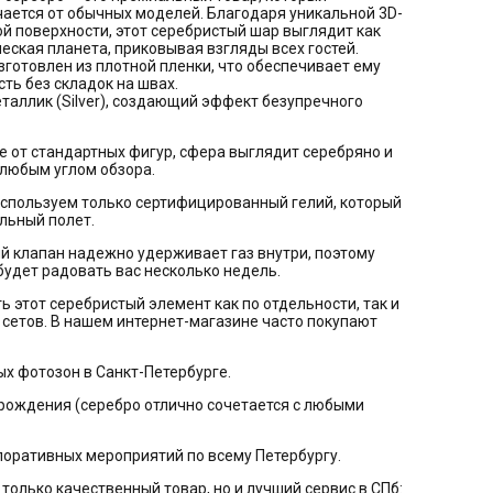
ается от обычных моделей. Благодаря уникальной 3D-
й поверхности, этот серебристый шар выглядит как
ская планета, приковывая взгляды всех гостей.
готовлен из плотной пленки, что обеспечивает ему
ть без складок на швах.
металлик (Silver), создающий эффект безупречного
ие от стандартных фигур, сфера выглядит серебряно и
 любым углом обзора.
используем только сертифицированный гелий, который
льный полет.
ый клапан надежно удерживает газ внутри, поэтому
удет радовать вас несколько недель.
ь этот серебристый элемент как по отдельности, так и
 сетов. В нашем интернет-магазине часто покупают
ых фотозон в Санкт-Петербурге.
 рождения (серебро отлично сочетается с любыми
оративных мероприятий по всему Петербургу.
только качественный товар, но и лучший сервис в СПб: