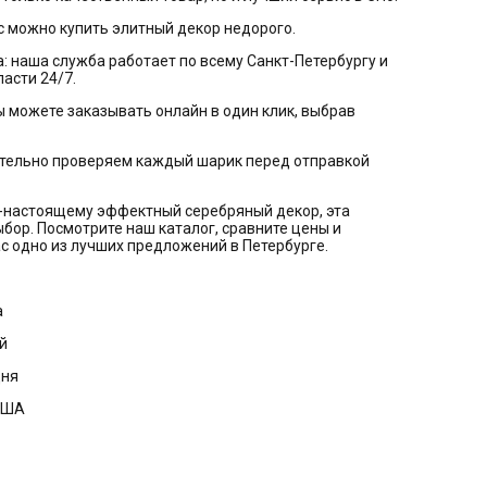
ас можно купить элитный декор недорого.
а: наша служба работает по всему Санкт-Петербургу и
асти 24/7.
вы можете заказывать онлайн в один клик, выбрав
ательно проверяем каждый шарик перед отправкой
о-настоящему эффектный серебряный декор, эта
бор. Посмотрите наш каталог, сравните цены и
нас одно из лучших предложений в Петербурге.
а
й
дня
 США