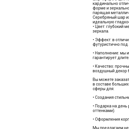
кардинально отлич
форме и зеркально
парящая металличе
Серебряный шар из
идеальную гладкос
• Цвет: глубокий 
зеркала.
• Эффект: в отлич
футуристично под
• Наполнение: мы 
гарантирует длите
• Качество: прочн
воздушный декор б
Вы можете заказат
в составе больших
сферы для:
• Создания стильн
• Подарка на день
оттенками).
• Оформления корп
Мы предлагаем не 