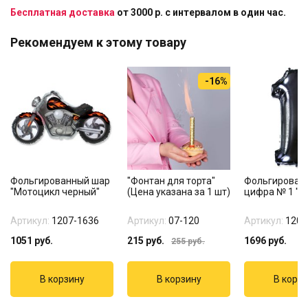
Бесплатная доставка
от 3000 р. с интервалом в один час.
Рекомендуем к этому товару
-16%
Фольгированный шар
"Фонтан для торта"
Фольгирован
"Мотоцикл черный"
(Цена указана за 1 шт)
цифра № 1 "Ч
Артикул:
1207-1636
Артикул:
07-120
Артикул:
1207
1051
руб.
215
руб.
1696
руб.
255
руб.