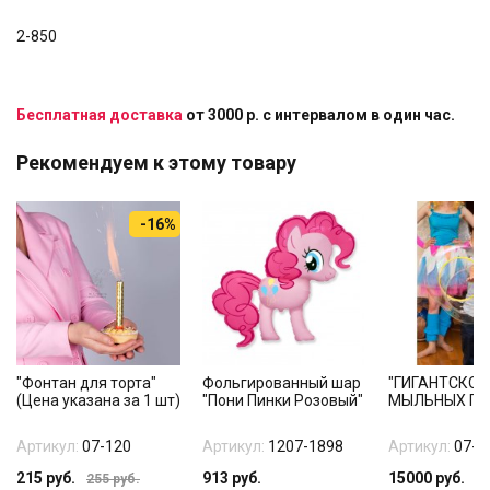
2-850
Бесплатная доставка
от 3000 р. с интервалом в один час.
Рекомендуем к этому товару
-16%
"Фонтан для торта"
Фольгированный шар
"ГИГАНТСКОЕ
(Цена указана за 1 шт)
"Пони Пинки Розовый"
МЫЛЬНЫХ ПУ
Артикул:
07-120
Артикул:
1207-1898
Артикул:
07-5
215
руб.
913
руб.
15000
руб.
255
руб.