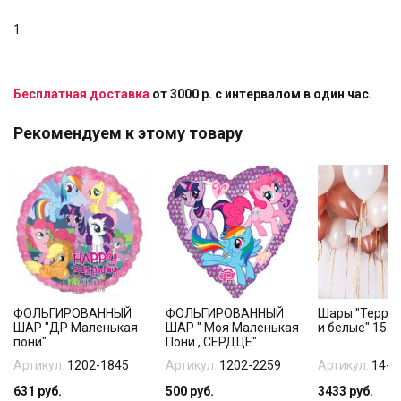
1
Бесплатная доставка
от 3000 р. с интервалом в один час.
Рекомендуем к этому товару
ФОЛЬГИРОВАННЫЙ
ФОЛЬГИРОВАННЫЙ
Шары "Терра
ШАР "ДР Маленькая
ШАР " Моя Маленькая
и белые" 15 ш
пони"
Пони , СЕРДЦЕ"
Артикул:
1202-1845
Артикул:
1202-2259
Артикул:
14-1
631
руб.
500
руб.
3433
руб.