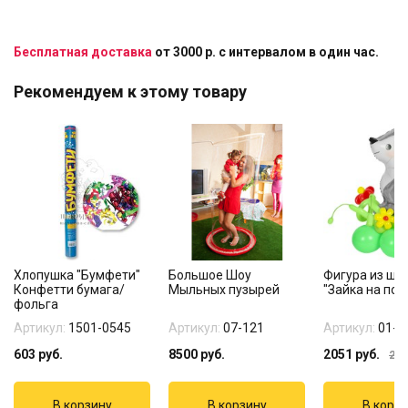
Бесплатная доставка
от 3000 р. с интервалом в один час.
Рекомендуем к этому товару
Хлопушка "Бумфети"
Большое Шоу
Фигура из ша
Конфетти бумага/
Мыльных пузырей
"Зайка на пол
фольга
Артикул:
1501-0545
Артикул:
07-121
Артикул:
01-4
603
руб.
8500
руб.
2051
руб.
250