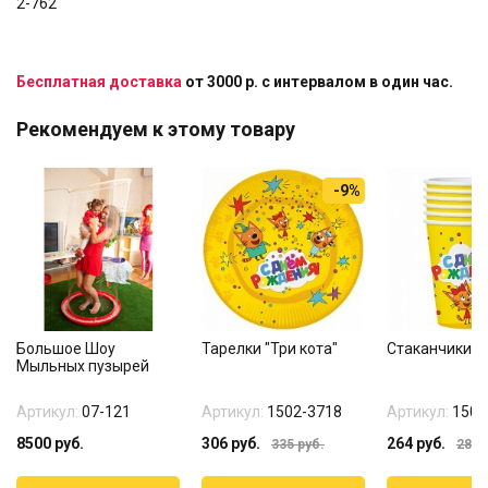
2-762
Бесплатная доставка
от 3000 р. с интервалом в один час.
Рекомендуем к этому товару
-9%
Большое Шоу
Тарелки "Три кота"
Стаканчики "Т
Мыльных пузырей
Артикул:
07-121
Артикул:
1502-3718
Артикул:
1502
8500
руб.
306
руб.
264
руб.
335
руб.
285
р