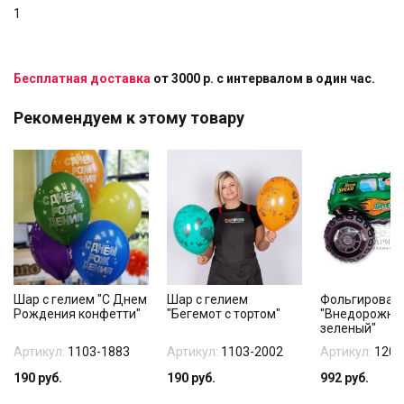
1
Бесплатная доставка
от 3000 р. с интервалом в один час.
Рекомендуем к этому товару
Шар с гелием "С Днем
Шар с гелием
Фольгирован
Рождения конфетти"
"Бегемот с тортом"
"Внедорожни
зеленый"
Артикул:
1103-1883
Артикул:
1103-2002
Артикул:
1207
190
руб.
190
руб.
992
руб.