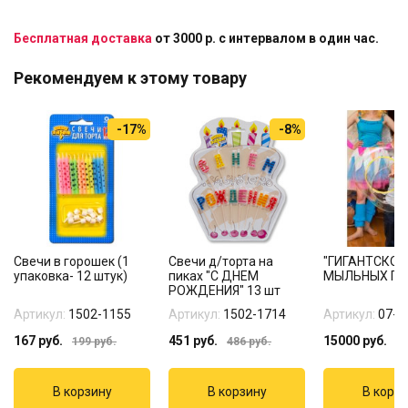
Бесплатная доставка
от 3000 р. с интервалом в один час.
Рекомендуем к этому товару
-17%
-8%
Свечи в горошек (1
Свечи д/торта на
"ГИГАНТСКОЕ
упаковка- 12 штук)
пиках "С ДНЕМ
МЫЛЬНЫХ ПУ
РОЖДЕНИЯ" 13 шт
Артикул:
1502-1155
Артикул:
1502-1714
Артикул:
07-5
167
руб.
451
руб.
15000
руб.
199
руб.
486
руб.