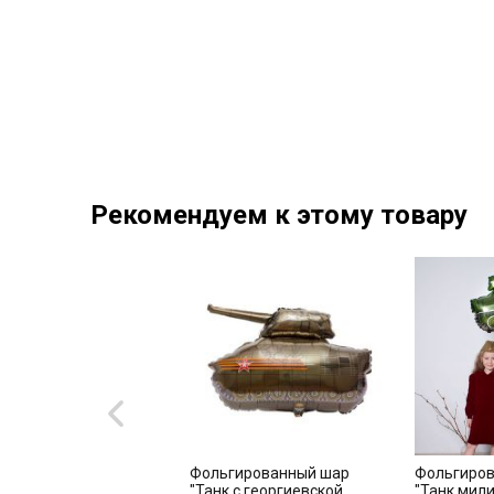
Рекомендуем к этому товару
т "С Танком"
Фольгированный шар
Фольгиро
"Танк с георгиевской
"Танк мили