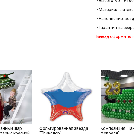
• Высота: 90 - + 10
• Материал: латек
• Наполнение: воз
• Гарантия на сох
Выезд оформителя 
ванный шар
Фольгированная звезда
Композиция "Тан
тари с красной
"Триколор"
февраля"