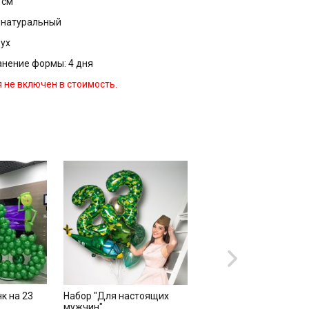
0 см
с натуральный
дух
ранение формы: 4 дня
не включен в стоимость.
к на 23
Набор "Для настоящих
Букет "Танкист"
мужчин"