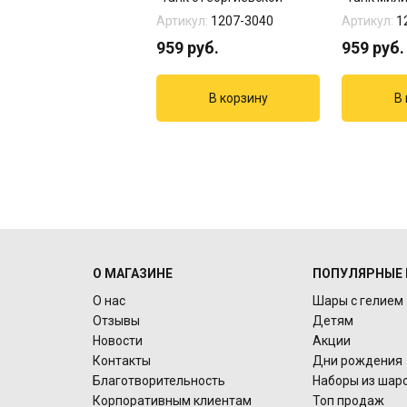
лентой"
звездо...
кул:
03-133.
Артикул:
1207-3040
Артикул:
1
7
руб.
959
руб.
959
руб.
О МАГАЗИНЕ
ПОПУЛЯРНЫЕ 
О нас
Шары с гелием
Отзывы
Детям
Новости
Акции
Контакты
Дни рождения
Благотворительность
Наборы из шар
Корпоративным клиентам
Топ продаж