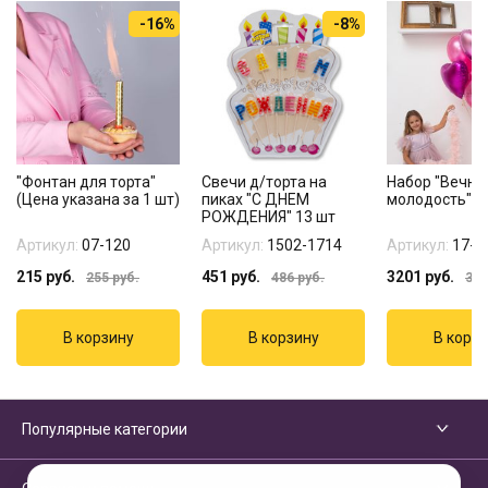
-16%
-8%
"Фонтан для торта"
Свечи д/торта на
Набор "Вечна
(Цена указана за 1 шт)
пиках "С ДНЕМ
молодость"
РОЖДЕНИЯ" 13 шт
Артикул:
07-120
Артикул:
1502-1714
Артикул:
17-1
215
руб.
451
руб.
3201
руб.
255
руб.
486
руб.
376
Популярные категории