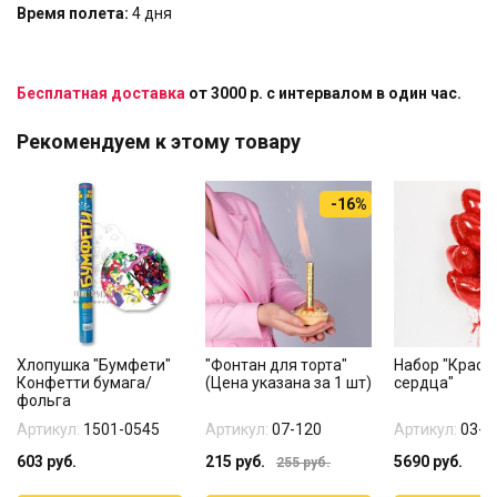
Время полета:
4 дня
Бесплатная доставка
от 3000 р. с интервалом в один час.
Рекомендуем к этому товару
-16%
Хлопушка "Бумфети"
"Фонтан для торта"
Набор "Красн
Конфетти бумага/
(Цена указана за 1 шт)
сердца"
фольга
Артикул:
1501-0545
Артикул:
07-120
Артикул:
03-3
603
руб.
215
руб.
5690
руб.
255
руб.