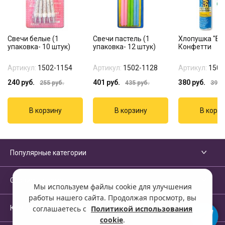
Свечи белые (1
Свечи пастель (1
Хлопушка "Бу
упаковка- 10 штук)
упаковка- 12 штук)
Конфетти
Артикул:
1502-1154
Артикул:
1502-1128
Артикул:
1501
240
руб.
401
руб.
380
руб.
255
руб.
435
руб.
399
р
Популярные категории
Сервисы и помощь
Мы используем файлы cookie для улучшения
работы нашего сайта. Продолжая просмотр, вы
Компания
соглашаетесь с
Политикой использования
cookie
.