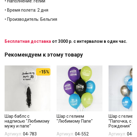
• Наполнение: гелий
• Время полета: 2 дня
• Производитель: Бельгия
Бесплатная доставка
от 3000 р. с интервалом в один час.
Рекомендуем к этому товару
-15%
Шар баблс с
Шар с гелием
Шар с гелием
надписью "Любимому
"Любимому Папе"
"Папочка, с 
мужу и папе"
Рождения"
Артикул:
04-783
Артикул:
04-552
Артикул:
04-7