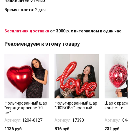
Наполнитель:
гелий
Время полета:
2 дня
Бесплатная доставка
от 3000 р. с интервалом в один час.
Рекомендуем к этому товару
Фольгированный шар
Фольгированный шар
Шар с красны
"сердце красное 70
"ЛЮБОВЬ" красный
конфетти
см"
Артикул:
1204-0127
Артикул:
17390
Артикул:
04-4
1136
руб.
816
руб.
232
руб.