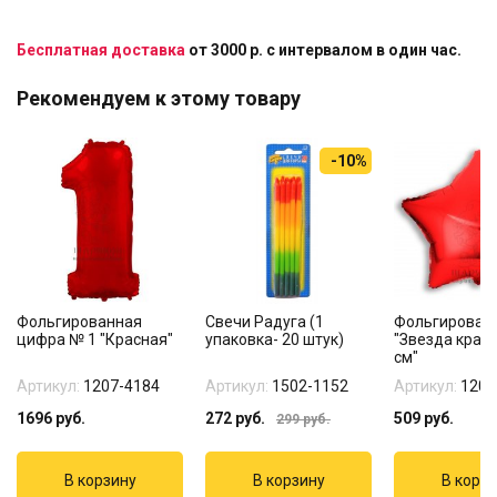
Бесплатная доставка
от 3000 р. с интервалом в один час.
Рекомендуем к этому товару
-10%
Фольгированная
Свечи Радуга (1
Фольгирован
цифра № 1 "Красная"
упаковка- 20 штук)
"Звезда крас
см"
Артикул:
1207-4184
Артикул:
1502-1152
Артикул:
1204
1696
руб.
272
руб.
509
руб.
299
руб.