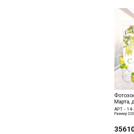
Фотозон
Марта, 
АРТ -
14-
Размер 220
3561