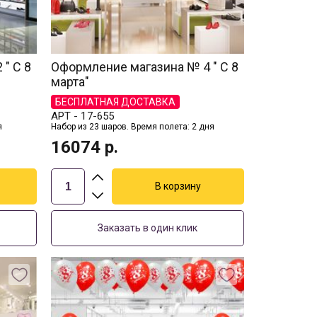
" С 8
Оформление магазина № 4 " С 8
марта"
БЕСПЛАТНАЯ ДОСТАВКА
АРТ -
17-655
я
Набор из 23 шаров. Время полета: 2 дня
16074
р.
Заказать в один клик