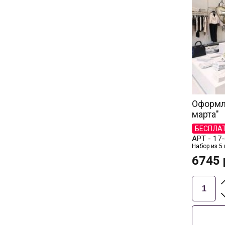
Оформле
марта"
БЕСПЛА
АРТ -
17-
Набор из 5
6745