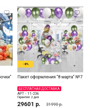
-8%
очки"
Пакет оформления "8 марта" №7
БЕСПЛАТНАЯ ДОСТАВКА
АРТ -
11-236
Гарантия: 2 дня
29601
р.
31990
р.