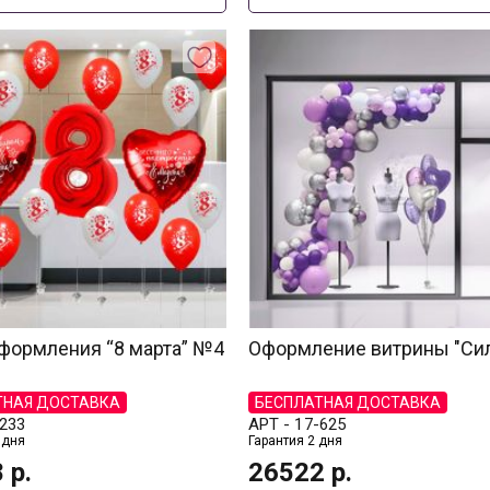
формления “8 марта” №4
Оформление витрины "Си
ТНАЯ ДОСТАВКА
БЕСПЛАТНАЯ ДОСТАВКА
233
АРТ -
17-625
 дня
Гарантия 2 дня
8
р.
26522
р.