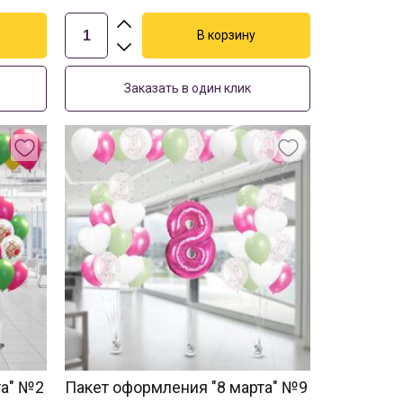
Заказать в один клик
та" №2
Пакет оформления "8 марта" №9