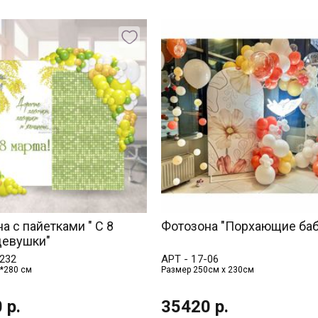
а с пайетками " С 8
Фотозона "Порхающие баб
девушки"
232
АРТ -
17-06
*280 см
Размер 250см х 230см
0
р.
35420
р.