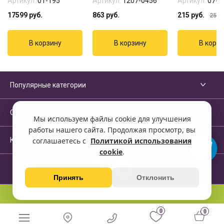
Артикул:
01-195
Артикул:
1207-0456
Артикул:
07-1
17599
руб.
863
руб.
215
руб.
255
р
Популярные категории
Сервисы и помощь
Мы используем файлы cookie для улучшения
работы нашего сайта. Продолжая просмотр, вы
Компания
соглашаетесь с
Политикой использования
cookie
.
Принять
Отклонить
Перейти на полную версию сайта
0
0