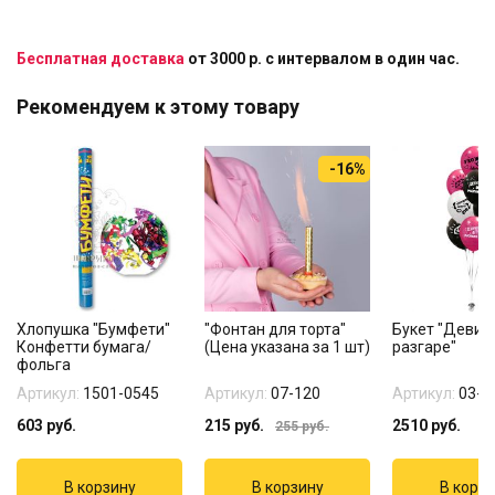
Бесплатная доставка
от 3000 р. с интервалом в один час.
Рекомендуем к этому товару
-16%
Хлопушка "Бумфети"
"Фонтан для торта"
Букет "Девич
Конфетти бумага/
(Цена указана за 1 шт)
разгаре"
фольга
Артикул:
1501-0545
Артикул:
07-120
Артикул:
03-2
603
руб.
215
руб.
2510
руб.
255
руб.