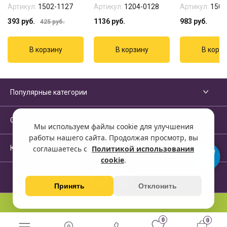
Артикул:
1502-1127
Артикул:
1204-0128
Артикул:
1501
393
руб.
1136
руб.
983
руб.
425
руб.
Популярные категории
Сервисы и помощь
Мы используем файлы cookie для улучшения
работы нашего сайта. Продолжая просмотр, вы
Компания
соглашаетесь с
Политикой использования
cookie
.
Принять
Отклонить
Перейти на полную версию сайта
0
0