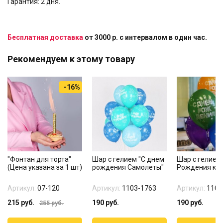
Гарантия: 2 дня.
Бесплатная доставка
от 3000 р. с интервалом в один час.
Рекомендуем к этому товару
-16%
"Фонтан для торта"
Шар с гелием "С днем
Шар с гелием
(Цена указана за 1 шт)
рождения Самолеты"
Рождения ко
Артикул:
07-120
Артикул:
1103-1763
Артикул:
1103
215
руб.
190
руб.
190
руб.
255
руб.