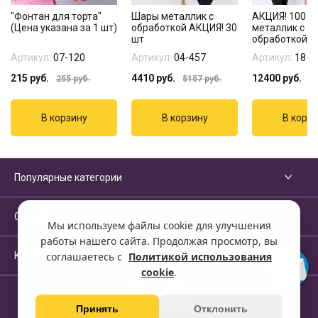
"Фонтан для торта"
Шары металлик с
АКЦИЯ! 100 ш
(Цена указана за 1 шт)
обработкой АКЦИЯ! 30
металлик с
шт
обработкой
Артикул:
07-120
Артикул:
04-457
Артикул:
18-0
215
руб.
4410
руб.
12400
руб.
255
руб.
5157
руб.
1
Популярные категории
Сервисы и помощь
Мы используем файлы cookie для улучшения
работы нашего сайта. Продолжая просмотр, вы
Компания
соглашаетесь с
Политикой использования
cookie
.
Принять
Отклонить