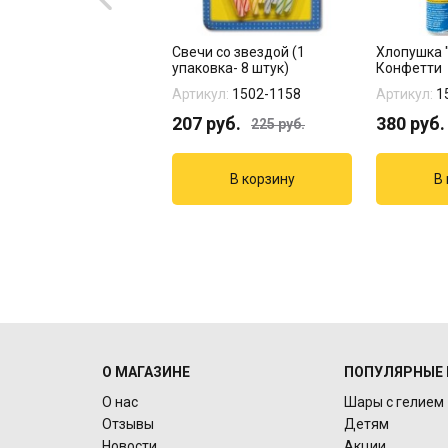
ьгированный шар
Свечи со звездой (1
Хлопушка 
зда сатин Синий 90
упаковка- 8 штук)
Конфетти
кул:
1204-1274
Артикул:
1502-1158
Артикул:
1
9
руб.
207
руб.
380
руб.
225
руб.
О МАГАЗИНЕ
ПОПУЛЯРНЫЕ 
О нас
Шары с гелием
Отзывы
Детям
Новости
Акции