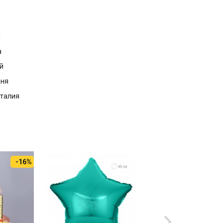
м
а
й
дня
Италия
-16%