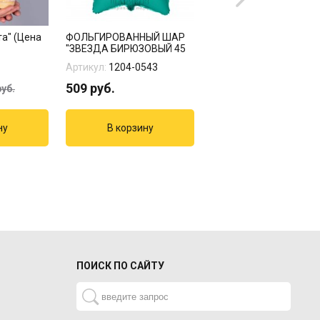
та" (Цена
ФОЛЬГИРОВАННЫЙ ШАР
Фольгированный шар
"ЗВЕЗДА БИРЮЗОВЫЙ 45
"Звезда 90 см с декор
СМ"
надпи...
Артикул:
1204-0543
Артикул:
05-964.
509
руб.
3177
руб.
уб.
ПОИСК ПО САЙТУ